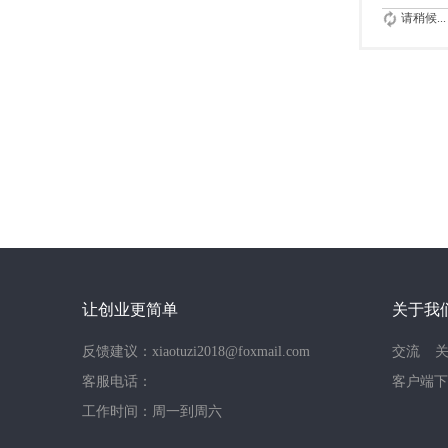
请稍候...
让创业更简单
关于我
反馈建议：xiaotuzi2018@foxmail.com
交流
客服电话：
客户端下
工作时间：周一到周六