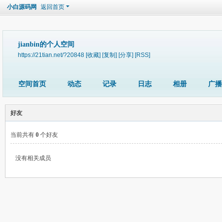
小白源码网
返回首页
jianbin的个人空间
https://21tian.net/?20848
[收藏]
[复制]
[分享]
[RSS]
空间首页
动态
记录
日志
相册
广播
好友
当前共有
0
个好友
没有相关成员