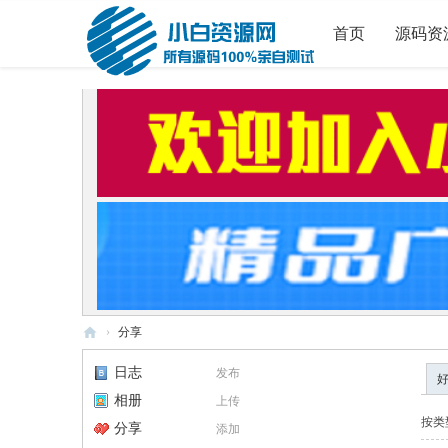
首页
源码资
›
分享
小
日志
发布
白
相册
上传
源
按类
分享
添加
码