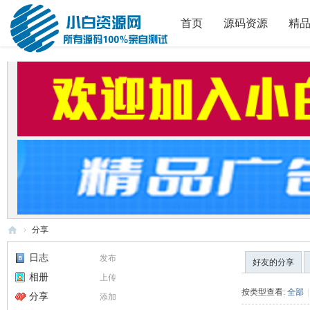
首页
源码资源
精
›
分享
小
日志
发布
好友的分享
白
相册
上传
源
按类型查看:
全部
|
分享
添加
码