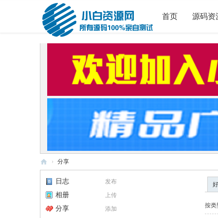
首页
源码资
›
分享
小
日志
发布
白
相册
上传
源
按类
分享
添加
码