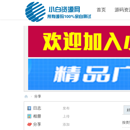
首页
源码资
›
分享
小
日志
发布
白
相册
上传
源
按类
分享
添加
码