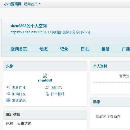
小白源码网
返回首页
shen6868的个人空间
https://21tian.net/?252617
[收藏]
[复制]
[分享]
[RSS]
空间首页
动态
记录
日志
相册
广播
头像
个人资料
暂无资
shen6868
查看广播
收听TA
加为好友
打个招呼
发送消息
动态
统计信息
现在还没有动态
已有
--
人来访过