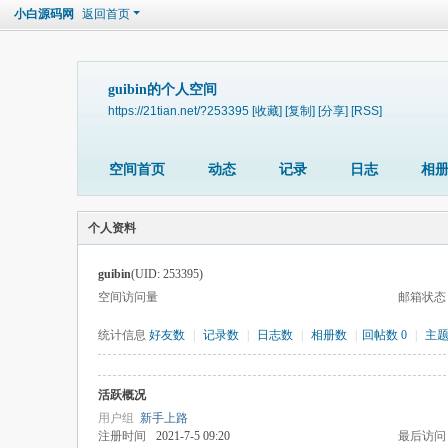
小白源码网
返回首页
guibin的个人空间
https://21tian.net/?253395
[收藏]
[复制]
[分享]
[RSS]
空间首页
动态
记录
日志
相
个人资料
guibin
(UID: 253395)
空间访问量
邮箱状态
统计信息
好友数
|
记录数
|
日志数
|
相册数
|
回帖数 0
|
主
活跃概况
用户组
新手上路
注册时间
2021-7-5 09:20
最后访问