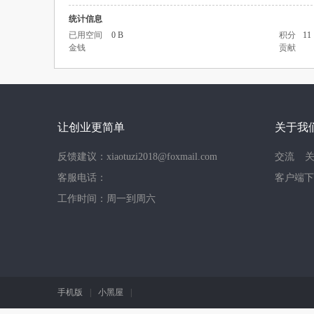
统计信息
已用空间
0 B
积分
11
金钱
贡献
让创业更简单
关于我
反馈建议：xiaotuzi2018@foxmail.com
交流
客服电话：
客户端下
工作时间：周一到周六
手机版
|
小黑屋
|