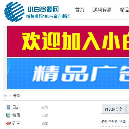
首页
源码资源
精
›
分享
小
日志
发布
好友的分享
白
相册
上传
源
按类型查看:
全部
|
分享
添加
码