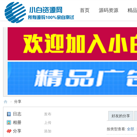
首页
源码资源
精
›
分享
小
日志
发布
好友的分享
白
相册
上传
源
按类型查看:
全部
|
分享
添加
码