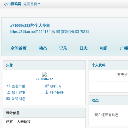
小白源码网
返回首页
a710086232的个人空间
https://21tian.net/?254184
[收藏]
[复制]
[分享]
[RSS]
空间首页
动态
记录
日志
相册
广播
头像
个人资料
暂无资
a710086232
查看广播
收听TA
加为好友
打个招呼
发送消息
动态
统计信息
现在还没有动态
已有
--
人来访过