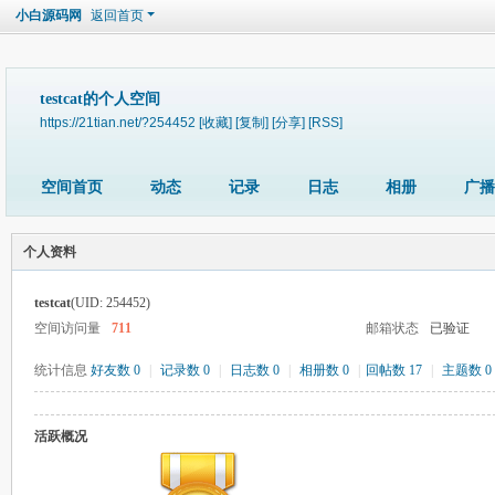
小白源码网
返回首页
testcat的个人空间
https://21tian.net/?254452
[收藏]
[复制]
[分享]
[RSS]
空间首页
动态
记录
日志
相册
广播
个人资料
testcat
(UID: 254452)
空间访问量
711
邮箱状态
已验证
统计信息
好友数 0
|
记录数 0
|
日志数 0
|
相册数 0
|
回帖数 17
|
主题数 0
活跃概况