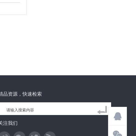
精品资源，快速检索
关注我们