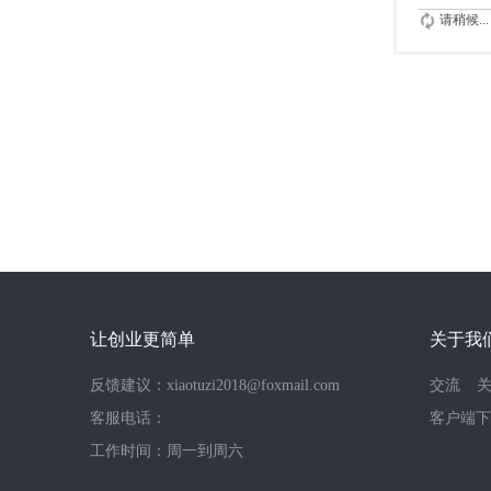
请稍候...
让创业更简单
关于我
反馈建议：xiaotuzi2018@foxmail.com
交流
客服电话：
客户端下
工作时间：周一到周六