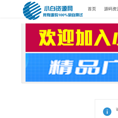
首页
源码资