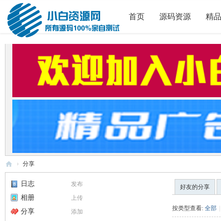
首页
源码资源
精
›
分享
小
日志
发布
好友的分享
白
相册
上传
源
按类型查看:
全部
|
分享
添加
码