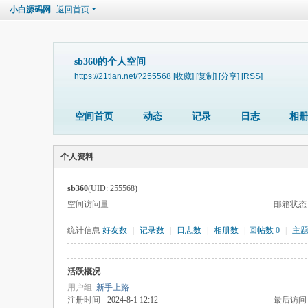
小白源码网
返回首页
sb360的个人空间
https://21tian.net/?255568
[收藏]
[复制]
[分享]
[RSS]
空间首页
动态
记录
日志
相
个人资料
sb360
(UID: 255568)
空间访问量
邮箱状态
统计信息
好友数
|
记录数
|
日志数
|
相册数
|
回帖数 0
|
主
活跃概况
用户组
新手上路
注册时间
2024-8-1 12:12
最后访问