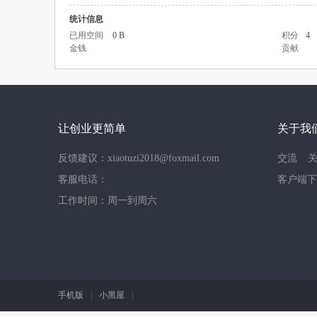
统计信息
已用空间
0 B
积分
4
金钱
贡献
让创业更简单
关于我
反馈建议：xiaotuzi2018@foxmail.com
交流
客服电话：
客户端下
工作时间：周一到周六
手机版
|
小黑屋
|