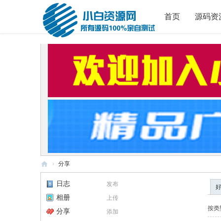
首页
源码资
›
分享
小
日志
发布
白
相册
上传
源
按类
分享
添加
码