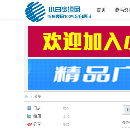
首页
源码资
›
分享
小
日志
发布
白
相册
上传
源
按类
分享
添加
码