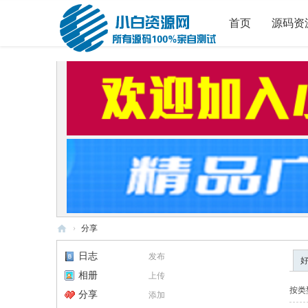
首页
源码资
›
分享
小
日志
发布
白
相册
上传
源
按类
分享
添加
码