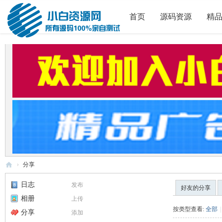
首页
源码资源
精
›
分享
小
日志
发布
好友的分享
白
相册
上传
源
按类型查看:
全部
|
分享
添加
码