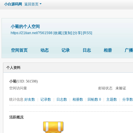
小白源码网
返回首页
小菊的个人空间
https://21tian.net/?561598
[收藏]
[复制]
[分享]
[RSS]
空间首页
动态
记录
日志
相册
广播
个人资料
小菊
(UID: 561598)
空间访问量
邮箱状态
未验证
统计信息
好友数
|
记录数
|
日志数
|
相册数
|
回帖数 0
|
主题数
|
分享数
活跃概况