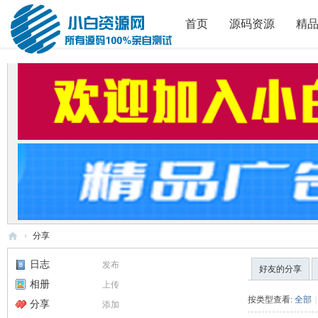
首页
源码资源
精
›
分享
小
日志
发布
好友的分享
白
相册
上传
源
按类型查看:
全部
|
分享
添加
码