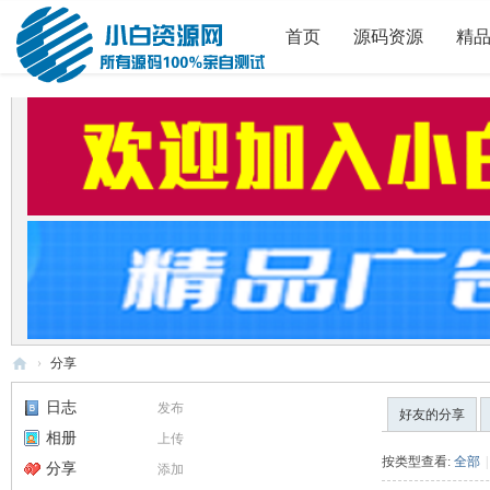
首页
源码资源
精
›
分享
小
日志
发布
好友的分享
白
相册
上传
源
按类型查看:
全部
|
分享
添加
码