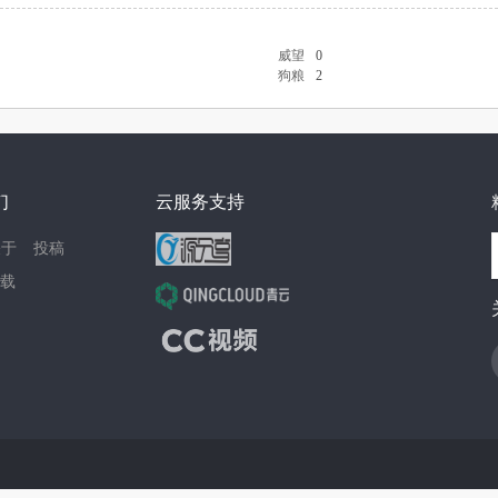
威望
0
狗粮
2
们
云服务支持
关于
投稿
载