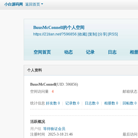
小白源码网
返回首页
BuusMcConnell的个人空间
https://21tian.net/?596856
[收藏]
[复制]
[分享]
[RSS]
空间首页
动态
记录
日志
相
个人资料
BuusMcConnell
(UID: 596856)
空间访问量
4
邮箱状态
统计信息
好友数 0
|
记录数 0
|
日志数 0
|
相册数 0
|
回帖数 0
活跃概况
用户组
等待验证会员
注册时间
2025-3-18 21:46
最后访问