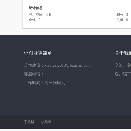
统计信息
已用空间
0 B
积分
2
金钱
2
贡献
0
让创业更简单
关于我
反馈建议：xiaotuzi2018@foxmail.com
交流
客服电话：
客户端下
工作时间：周一到周六
手机版
|
小黑屋
|