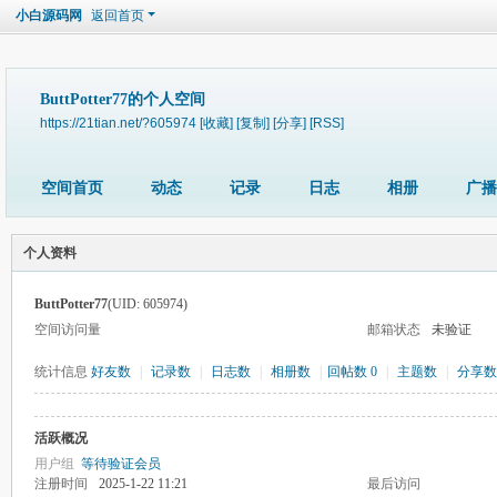
小白源码网
返回首页
ButtPotter77的个人空间
https://21tian.net/?605974
[收藏]
[复制]
[分享]
[RSS]
空间首页
动态
记录
日志
相册
广播
个人资料
ButtPotter77
(UID: 605974)
空间访问量
邮箱状态
未验证
统计信息
好友数
|
记录数
|
日志数
|
相册数
|
回帖数 0
|
主题数
|
分享数
活跃概况
用户组
等待验证会员
注册时间
2025-1-22 11:21
最后访问