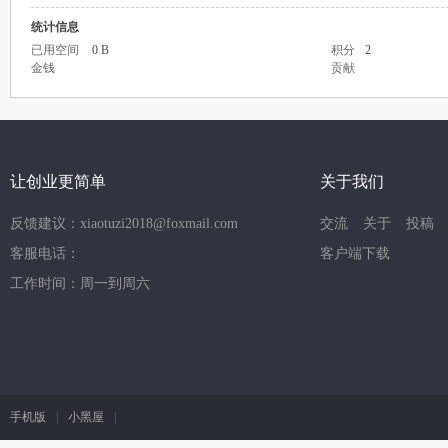
统计信息
已用空间
0 B
积分
2
金钱
贡献
让创业更简单
关于我们
反馈建议：xiaotuzi2018@foxmail.com
交流
关于
投稿
客服电话：
客户端下载
工作时间：周一到周六
手机版
|
小黑屋
|