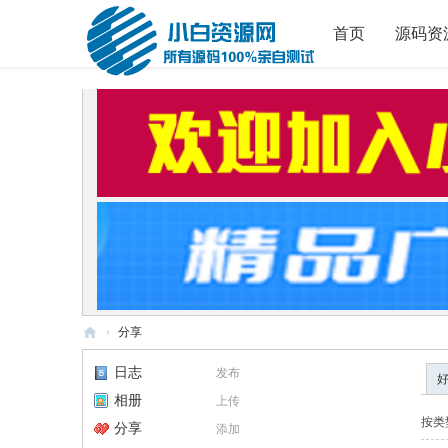
首页
源码资
›
分享
小
日志
发布
白
相册
上传
源
按类
分享
添加
码