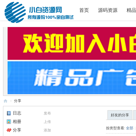
首页
源码资源
精
›
分享
小
日志
发布
好友的分享
白
相册
上传
源
按类型查看:
全部
|
分享
添加
码