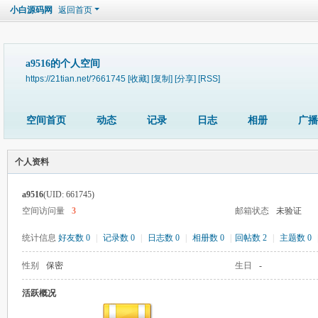
小白源码网
返回首页
a9516的个人空间
https://21tian.net/?661745
[收藏]
[复制]
[分享]
[RSS]
空间首页
动态
记录
日志
相册
广播
个人资料
a9516
(UID: 661745)
空间访问量
3
邮箱状态
未验证
统计信息
好友数 0
|
记录数 0
|
日志数 0
|
相册数 0
|
回帖数 2
|
主题数 0
性别
保密
生日
-
活跃概况