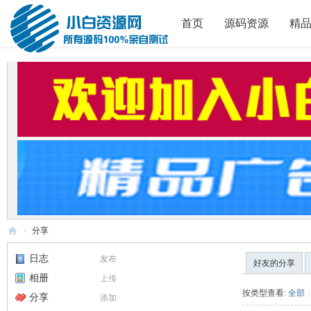
首页
源码资源
精
›
分享
小
日志
发布
好友的分享
白
相册
上传
源
按类型查看:
全部
|
分享
添加
码