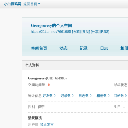
小白源码网
返回首页
Georgeoresy的个人空间
https://21tian.net/?661985
[收藏]
[复制]
[分享]
[RSS]
空间首页
动态
记录
日志
相
个人资料
Georgeoresy
(UID: 661985)
空间访问量
0
邮箱状态
统计信息
好友数 0
|
记录数 0
|
日志数 0
|
相册数 0
|
回帖数 0
性别
保密
生日
-
活跃概况
用户组
禁止发言