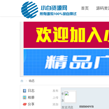
首页
源码资
›
动态
小
日志
发布
收听TA
白
相册
上传
加为好友
源
分享
添加
mmoovn
发送消息
码