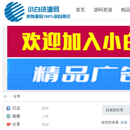
首页
源码资源
精
›
分享
小
日志
发布
好友的分享
白
相册
上传
源
按类型查看:
全部
|
分享
添加
码