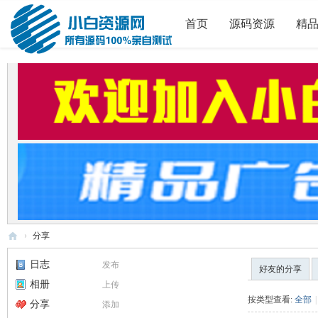
首页
源码资源
精
›
分享
小
日志
发布
好友的分享
白
相册
上传
源
按类型查看:
全部
|
分享
添加
码