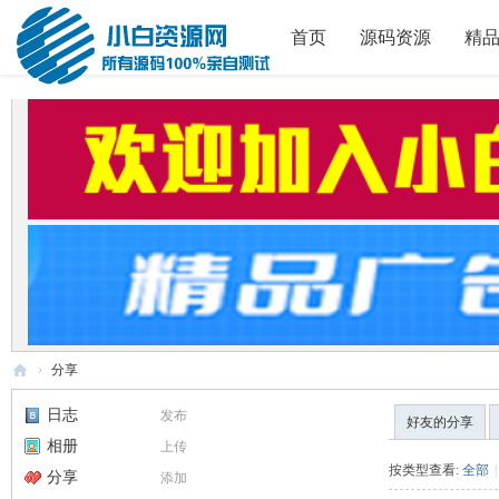
首页
源码资源
精
›
分享
小
日志
发布
好友的分享
白
相册
上传
源
按类型查看:
全部
|
分享
添加
码