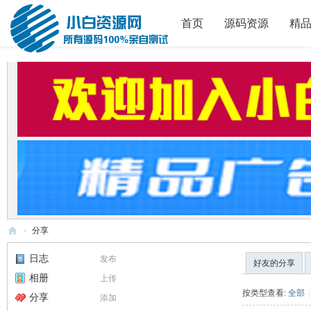
首页
源码资源
精
›
分享
小
日志
发布
好友的分享
白
相册
上传
源
按类型查看:
全部
|
分享
添加
码