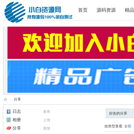
首页
源码资源
精
›
分享
小
日志
发布
好友的分享
白
相册
上传
源
按类型查看:
全部
|
分享
添加
码