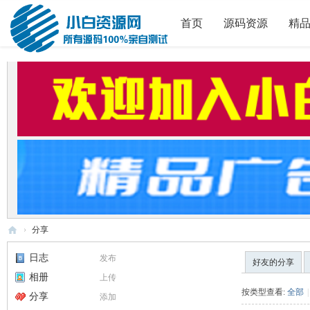
首页
源码资源
精
›
分享
小
日志
发布
好友的分享
白
相册
上传
源
按类型查看:
全部
|
分享
添加
码