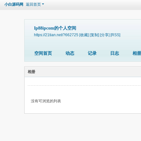
小白源码网
返回首页
Ip88ipcom的个人空间
https://21tian.net/?662725
[收藏]
[复制]
[分享]
[RSS]
空间首页
动态
记录
日志
相
相册
没有可浏览的列表