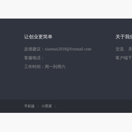
让创业更简单
关于我
反馈建议：xiaotuzi2018@foxmail.com
交流
客服电话：
客户端下
工作时间：周一到周六
手机版
|
小黑屋
|