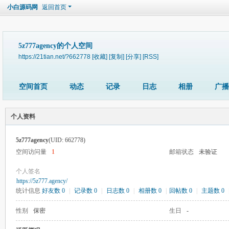
小白源码网
返回首页
5z777agency的个人空间
https://21tian.net/?662778
[收藏]
[复制]
[分享]
[RSS]
空间首页
动态
记录
日志
相册
广播
个人资料
5z777agency
(UID: 662778)
空间访问量
1
邮箱状态
未验证
个人签名
https://5z777.agency/
统计信息
好友数 0
|
记录数 0
|
日志数 0
|
相册数 0
|
回帖数 0
|
主题数 0
性别
保密
生日
-