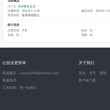
活跃概况
用户组
等待验证会员
注册时间
2025-9-1 11:45
最后访问
2025-9-1 11
所在时区
使用系统默认
统计信息
已用空间
0 B
积分
41
金钱
10
贡献
10
让创业更简单
关于我们
反馈建议：xiaotuzi2018@foxmail.com
交流
关于
投稿
客服电话：
客户端下载
工作时间：周一到周六