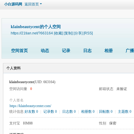
小白源码网
返回首页
klainbeautycent的个人空间
https://21tian.net/?663164
[收藏]
[复制]
[分享]
[RSS]
空间首页
动态
记录
日志
相册
广播
个人资料
klainbeautycent
(UID: 663164)
空间访问量
0
邮箱状态
未验证
个人签名
https://klainbeautycenter.com/
统计信息
好友数 0
|
记录数 0
|
日志数 0
|
相册数 0
|
回帖数 0
|
主题数 0
支付宝
HM88
性别
保密