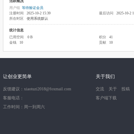
活跃概况
用户组
等待验证会员
注册时间
2025-10-2 15:39
最后访问
2025-10-2 1
所在时区
使用系统默认
统计信息
已用空间
0 B
积分
41
金钱
10
贡献
10
让创业更简单
关于我们
反馈建议：xiaotuzi2018@foxmail.com
交流
关于
投稿
客服电话：
客户端下载
工作时间：周一到周六