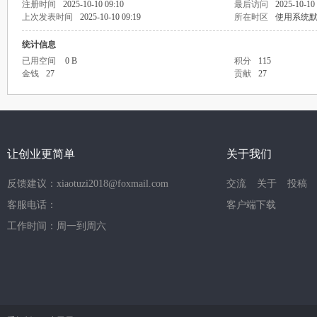
注册时间
2025-10-10 09:10
最后访问
2025-10-10
上次发表时间
2025-10-10 09:19
所在时区
使用系统
统计信息
已用空间
0 B
积分
115
金钱
27
贡献
27
让创业更简单
关于我们
反馈建议：xiaotuzi2018@foxmail.com
交流
关于
投稿
客服电话：
客户端下载
工作时间：周一到周六