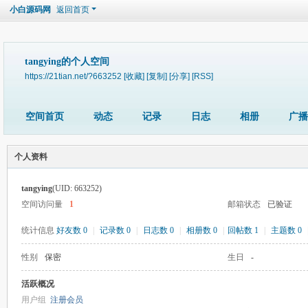
小白源码网
返回首页
tangying的个人空间
https://21tian.net/?663252
[收藏]
[复制]
[分享]
[RSS]
空间首页
动态
记录
日志
相册
广播
个人资料
tangying
(UID: 663252)
空间访问量
1
邮箱状态
已验证
统计信息
好友数 0
|
记录数 0
|
日志数 0
|
相册数 0
|
回帖数 1
|
主题数 0
性别
保密
生日
-
活跃概况
用户组
注册会员