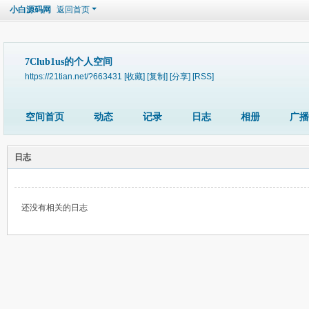
小白源码网
返回首页
7Club1us的个人空间
https://21tian.net/?663431
[收藏]
[复制]
[分享]
[RSS]
空间首页
动态
记录
日志
相册
广播
日志
还没有相关的日志