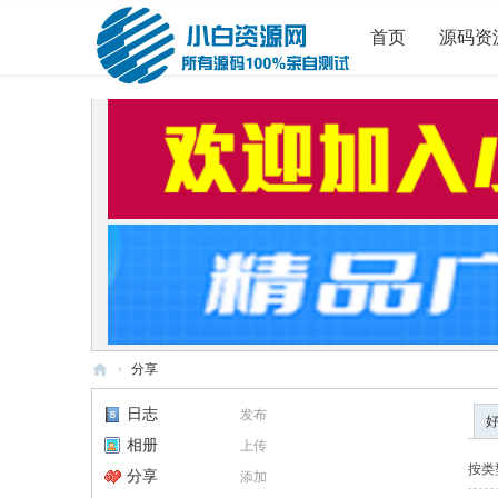
首页
源码资
›
分享
小
日志
发布
白
相册
上传
源
按类
分享
添加
码