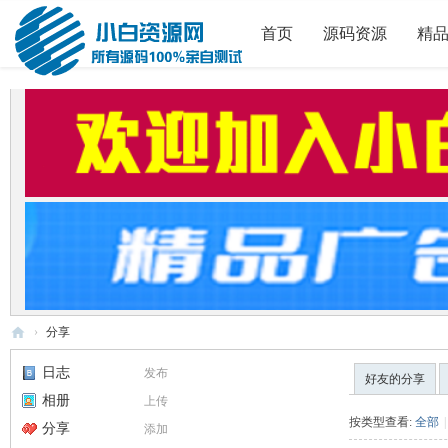
首页
源码资源
精
›
分享
小
日志
发布
好友的分享
白
相册
上传
源
按类型查看:
全部
|
分享
添加
码