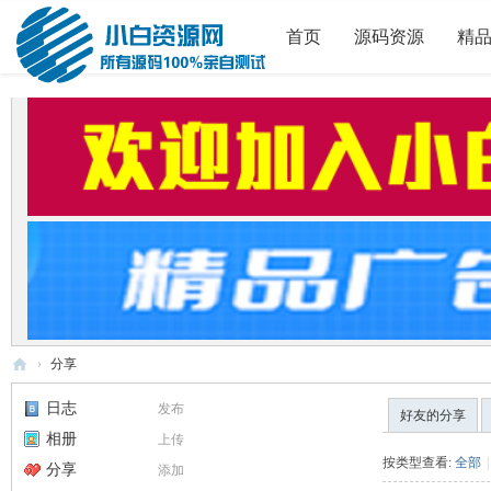
首页
源码资源
精
›
分享
小
日志
发布
好友的分享
白
相册
上传
源
按类型查看:
全部
|
分享
添加
码