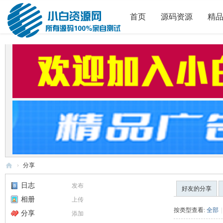
首页
源码资源
精
›
分享
小
日志
发布
好友的分享
白
相册
上传
源
按类型查看:
全部
|
分享
添加
码