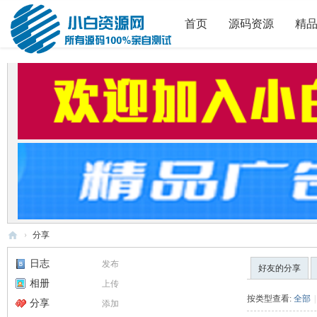
首页
源码资源
精
›
分享
小
日志
发布
好友的分享
白
相册
上传
源
按类型查看:
全部
|
分享
添加
码