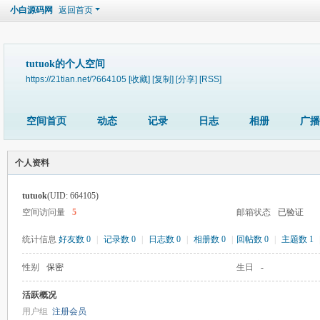
小白源码网
返回首页
tutuok的个人空间
https://21tian.net/?664105
[收藏]
[复制]
[分享]
[RSS]
空间首页
动态
记录
日志
相册
广播
个人资料
tutuok
(UID: 664105)
空间访问量
5
邮箱状态
已验证
统计信息
好友数 0
|
记录数 0
|
日志数 0
|
相册数 0
|
回帖数 0
|
主题数 1
性别
保密
生日
-
活跃概况
用户组
注册会员