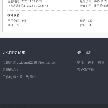
注册时间
2025-11-22 23:29
最后访问
2025-11-22
上次发表时间
2025-11-22 23:48
所在时区
使用系统
统计信息
已用空间
0 B
积分
130
金钱
25
贡献
33
让创业更简单
关于我们
反馈建议：xiaotuzi2018@foxmail.com
交流
关于
投稿
客服电话：
客户端下载
工作时间：周一到周六