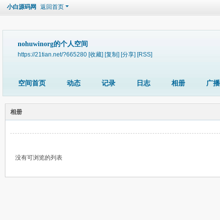
小白源码网
返回首页
nohuwinorg的个人空间
https://21tian.net/?665280
[收藏]
[复制]
[分享]
[RSS]
空间首页
动态
记录
日志
相册
广播
相册
没有可浏览的列表