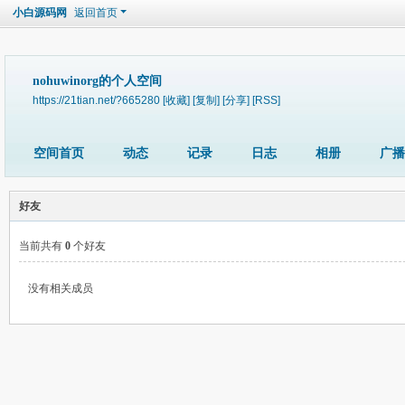
小白源码网
返回首页
nohuwinorg的个人空间
https://21tian.net/?665280
[收藏]
[复制]
[分享]
[RSS]
空间首页
动态
记录
日志
相册
广播
好友
当前共有
0
个好友
没有相关成员