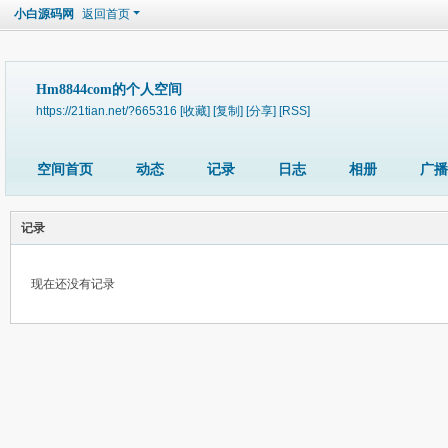
小白源码网
返回首页
Hm8844com的个人空间
https://21tian.net/?665316
[收藏]
[复制]
[分享]
[RSS]
空间首页
动态
记录
日志
相册
广播
记录
现在还没有记录